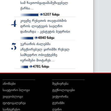
სამ ნავთობგადამამუშავებელ
ქარხა...
5207
ნახვა
კიევზე რუსეთის თავდასხმის
4
დროს ლიეტუვის საელჩო
დაზიანდა - კესტუტის ბუდრისი
4840
ნახვა
უკრაინის ძალებმა
5
ანექსირებულ ყირიმში რუსულ
სამხედრო ობიექტებზე
იერიშები მიიტანეს...
4781
ნახვა
ანონსები
მეცნიერება
საავტორო ბლოგი
ტექნოლოგიები
ვიდეობლოგი
ვიქტორინა
ფოტოგალერეა
ტურიზმი
საინტერესო
ღვინო