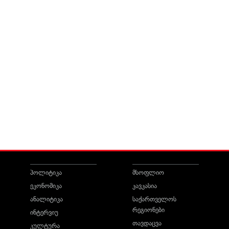
პოლიტიკა
მსოფლიო
ეკონომიკა
კავკასია
ანალიტიკა
საქართველოს
რეგიონები
ინტერვიუ
თავდაცვა
კულტურა