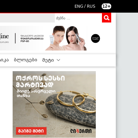
/
ENG
RUS
12+
იკა
ბლოგები
მეტი