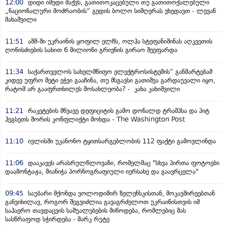
12:00
დიდი იმედი მაქვს, გათითოკაცებული თუ გათითოქალებული
„ნაციონალური მოძრაობის“ გედის ბოლო სიმღერას ვხედავთ - ლევან
მახაშვილი
11:51
აშშ-ში უკრაინის ყოფილ ელჩს, ოლჰა სტეფანიშინას აღკვეთის
ღონისძიების სახით 6 მილიონი გრივნის გირაო შეეფარდა
11:34
საქართველოს სახელმწიფო ელექტროსისტემის“ განმარტებამ
კიდევ უფრო მეტი ეჭვი გააჩინა, თუ მსგავსი გათიშვა გარდაუვალი იყო,
რატომ არ გააფრთხილეს მოსახლეობა? - კახა კახიშვილი
11:21
რაკეტების მწვავე დეფიციტის გამო დონალდ ტრამპსა და პიტ
ჰეგსეთს შორის კონფლიქტი მოხდა - The Washington Post
11:10
ივლისში უკანონო ტყითსარგებლობის 112 ფაქტი გამოვლინდა
11:06
დააკავეს არასრულწლოვანი, რომელმაც "სხვა პირთა ფოტოები
დაამონტაჟა, მიანიჭა პორნოგრაფიული იერსახე და გაავრცელა"
09:45
საუბარი მქონდა ვოლოდიმირ ზელენსკისთან, მოკავშირეებთან
განვიხილავ, როგორ შეგვიძლია გავაგრძელოთ უკრაინისთვის იმ
საჰაერო თავდაცვის საშუალებების მიწოდება, რომლებიც მას
სასწრაფოდ სჭირდება - მარკ რუტე