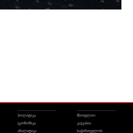
პოლიტიკა
მსოფლიო
ეკონომიკა
კავკასია
ანალიტიკა
საქართველოს