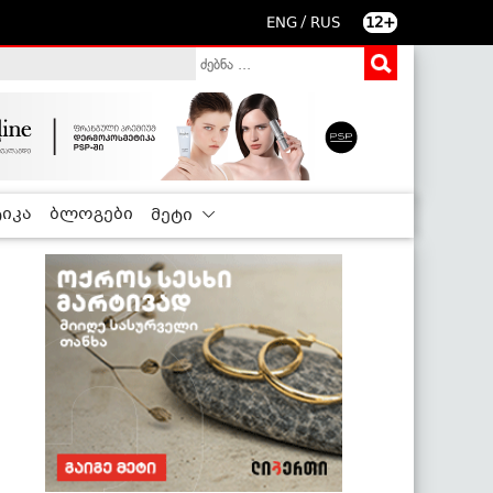
/
ENG
RUS
12+
იკა
ბლოგები
მეტი