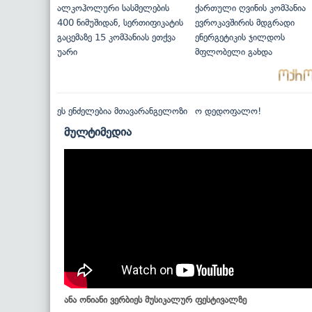
ალკოჰოლური სასმელების
ქართული ღვინის კომპანია
400 ნიმუშიდან, სერთიფიკატის
ევროკავშირის მდგრადი
გაცემაზე 15 კომპანიას ეთქვა
ენერგეტიკის ჯილდოს
უარი
მფლობელი გახდა
ეს ენძელებია მთავარანგელოზი
ო დედოფალო!
მულტიმედია
ანა ონიანი ვერბიეს მუსიკალურ ფესტივალზე