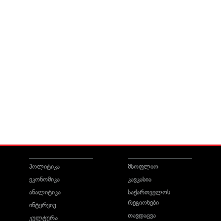
პოლიტიკა
მსოფლიო
ეკონომიკა
კავკასია
ანალიტიკა
საქართველოს
რეგიონები
ინტერვიუ
თავდაცვა
კულტურა