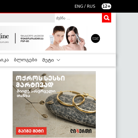
/
ENG
RUS
12+
იკა
ბლოგები
მეტი