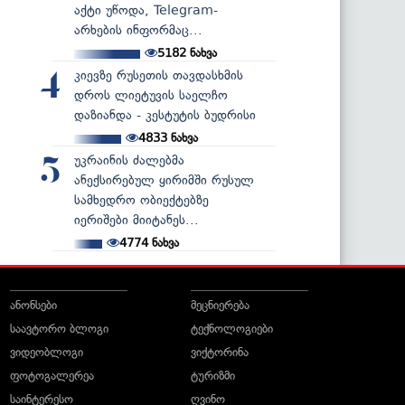
აქტი უწოდა, Telegram-
არხების ინფორმაც...
5182
ნახვა
კიევზე რუსეთის თავდასხმის
4
დროს ლიეტუვის საელჩო
დაზიანდა - კესტუტის ბუდრისი
4833
ნახვა
უკრაინის ძალებმა
5
ანექსირებულ ყირიმში რუსულ
სამხედრო ობიექტებზე
იერიშები მიიტანეს...
4774
ნახვა
ანონსები
მეცნიერება
საავტორო ბლოგი
ტექნოლოგიები
ვიდეობლოგი
ვიქტორინა
ფოტოგალერეა
ტურიზმი
საინტერესო
ღვინო