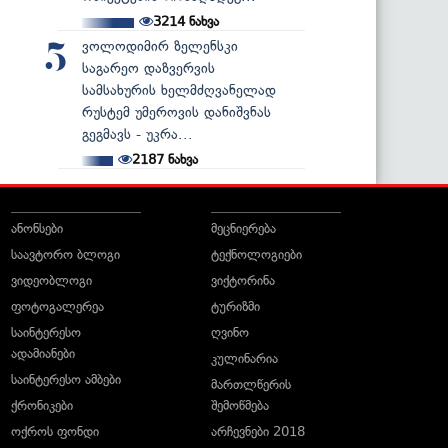
3214
ნახვა
ვოლოდიმირ ზელენსკი
5
საგარეო დაზვერვის
სამსახურის ხელმძღვანელად
რუსტემ უმეროვის დანიშვნას
გეგმავს - უკრა...
2187
ნახვა
ანონსები
მეცნიერება
საავტორო ბლოგი
ტექნოლოგიები
ვიდეობლოგი
ვიქტორინა
ფოტოგალერეა
ტურიზმი
საინტერესო
ღვინო
ადამიანები
კულინარია
საინტერესო ამბები
მართლწერის
ქრონიკები
შემოწმება
ოქროს ფონდი
არჩევნები 2018