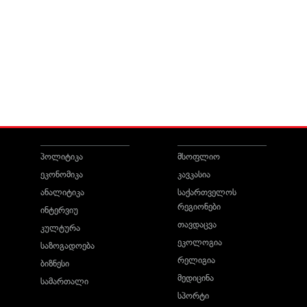
პოლიტიკა
მსოფლიო
ეკონომიკა
კავკასია
ანალიტიკა
საქართველოს
რეგიონები
ინტერვიუ
თავდაცვა
კულტურა
ეკოლოგია
საზოგადოება
რელიგია
ბიზნესი
მედიცინა
სამართალი
სპორტი