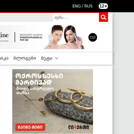
/
ENG
RUS
12+
იკა
ბლოგები
მეტი