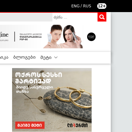
/
ENG
RUS
12+
იკა
ბლოგები
მეტი