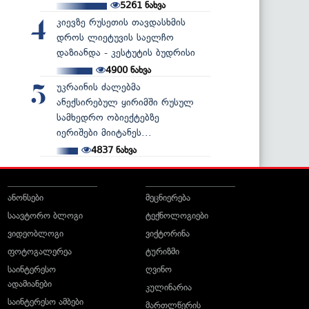
5261
ნახვა
კიევზე რუსეთის თავდასხმის
4
დროს ლიეტუვის საელჩო
დაზიანდა - კესტუტის ბუდრისი
4900
ნახვა
უკრაინის ძალებმა
5
ანექსირებულ ყირიმში რუსულ
სამხედრო ობიექტებზე
იერიშები მიიტანეს...
4837
ნახვა
ანონსები
მეცნიერება
საავტორო ბლოგი
ტექნოლოგიები
ვიდეობლოგი
ვიქტორინა
ფოტოგალერეა
ტურიზმი
საინტერესო
ღვინო
ადამიანები
კულინარია
საინტერესო ამბები
მართლწერის