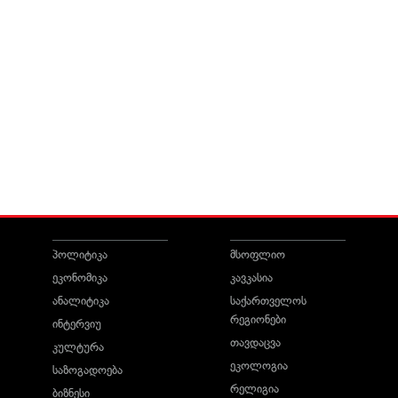
პოლიტიკა
მსოფლიო
ეკონომიკა
კავკასია
ანალიტიკა
საქართველოს
რეგიონები
ინტერვიუ
თავდაცვა
კულტურა
ეკოლოგია
საზოგადოება
რელიგია
ბიზნესი