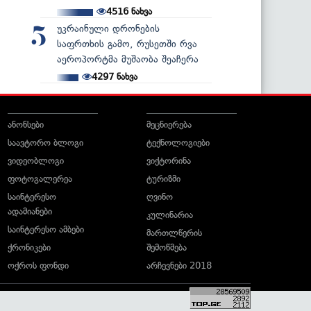
4516
ნახვა
უკრაინული დრონების
5
საფრთხის გამო, რუსეთში რვა
აეროპორტმა მუშაობა შეაჩერა
4297
ნახვა
ანონსები
მეცნიერება
საავტორო ბლოგი
ტექნოლოგიები
ვიდეობლოგი
ვიქტორინა
ფოტოგალერეა
ტურიზმი
საინტერესო
ღვინო
ადამიანები
კულინარია
საინტერესო ამბები
მართლწერის
ქრონიკები
შემოწმება
ოქროს ფონდი
არჩევნები 2018