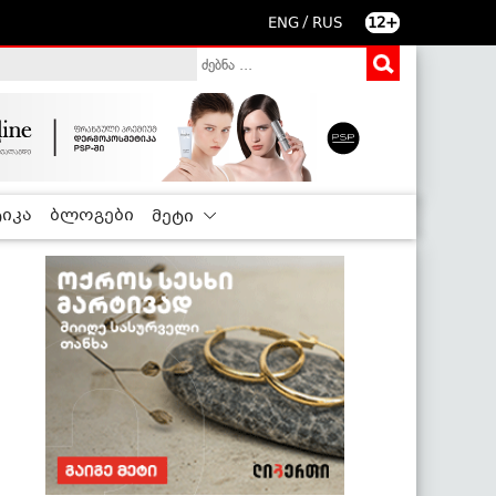
/
ENG
RUS
12+
იკა
ბლოგები
მეტი