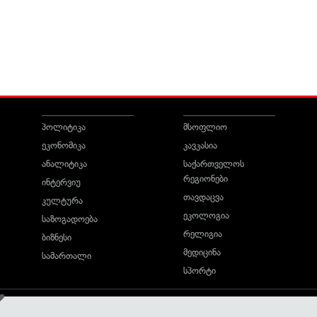
პოლიტიკა
მსოფლიო
ეკონომიკა
კავკასია
ანალიტიკა
საქართველოს
რეგიონები
ინტერვიუ
თავდაცვა
კულტურა
ეკოლოგია
საზოგადოება
რელიგია
ბიზნესი
მედიცინა
სამართალი
სპორტი