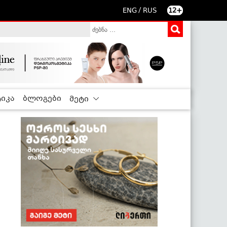
/
ENG
RUS
12+
იკა
ბლოგები
მეტი