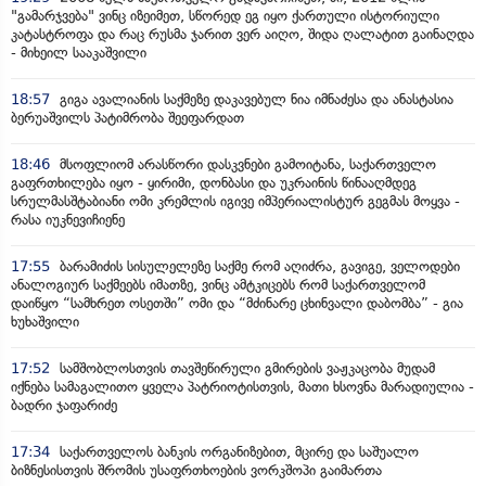
"გამარჯვება" ვინც იზეიმეთ, სწორედ ეგ იყო ქართული ისტორიული
კატასტროფა და რაც რუსმა ჯარით ვერ აიღო, შიდა ღალატით გაინაღდა
- მიხეილ სააკაშვილი
18:57
გიგა ავალიანის საქმეზე დაკავებულ ნია იმნაძესა და ანასტასია
ბერუაშვილს პატიმრობა შეეფარდათ
18:46
მსოფლიომ არასწორი დასკვნები გამოიტანა, საქართველო
გაფრთხილება იყო - ყირიმი, დონბასი და უკრაინის წინააღმდეგ
სრულმასშტაბიანი ომი კრემლის იგივე იმპერიალისტურ გეგმას მოყვა -
რასა იუკნევიჩიენე
17:55
ბარამიძის სისულელეზე საქმე რომ აღიძრა, გავიგე, ველოდები
ანალოგიურ საქმეებს იმათზე, ვინც ამტკიცებს რომ საქართველომ
დაიწყო “სამხრეთ ოსეთში” ომი და “მძინარე ცხინვალი დაბომბა” - გია
ხუხაშვილი
17:52
სამშობლოსთვის თავშეწირული გმირების ვაჟკაცობა მუდამ
იქნება სამაგალითო ყველა პატრიოტისთვის, მათი ხსოვნა მარადიულია -
ბადრი ჯაფარიძე
17:34
საქართველოს ბანკის ორგანიზებით, მცირე და საშუალო
ბიზნესისთვის შრომის უსაფრთხოების ვორკშოპი გაიმართა