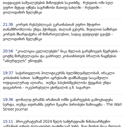
თავდაცვის საშუალებების მიწოდების საკითხზე, რუსეთის ომი სულ
უფრო მეტად იქნება საგრძნობი მათივე სახლში - რუსეთში -
ვოლოდიმირ ზელენსკი
21:36
კორეის რესპუბლიკას უკრაინასთან უფრო მჭიდრო
თანამშრომლობა უნდა ჰქონდეს, ძალიან გვსურს, მივიღოთ სამხრეთ
კორეის მხარდაჭერა იმ მიმართულებით, სადაც დეფიციტი გვაქვს -
ვოლოდიმირ ზელენსკი
20:56
"კოალიცია ცვლილებები" ნიკა მელიას გარემოცვის წევრების -
ცოტნე მირცხულავასა და გაბრიელ კობაიძისთვის ბრალის წაყენებას
"აბსურდულს" უწოდებს
19:37
საქართველოს პოლიტიკურმა ხელმძღვანელობამ, ირაკლი
კობახიძის სახით სამხედრო აგრესიაში დამნაშავედ სააკაშვილი
ოფიციალურად აღიარა, თუმცა პასუხისმგებლობა ქვეყანას უნდა
დაეკისროს - ოკუპირებული ცხინვალის ე.წ. საგარეო
19:36
დონალდ ტრამპს ირანთან ომში გამარჯვების გამოცხადება
სურდა, თუმცა თეირანმა უფრო მკაცრი პირობები წამოაყენა - The Wall
Street Journal
15:11
პროკურატურამ 2024 წელს სამტრედიაში წინასაარჩევნო
კამპანიის დროს ძალადობის ფაქტზე სამ პირს, მათ შორის ნიკა მელიას