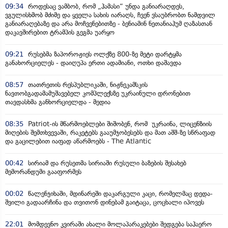
09:34
როდესაც ვამბობ, რომ „ჰამასი“ უნდა განიარაღდეს,
ვგულისხმობ მძიმე და ყველა სახის იარაღს, ჩვენ ვსაუბრობთ ნამდვილ
განიარაღებაზე და არა მოჩვენებითზე - ბენიამინ ნეთანიაჰუმ ღაზასთან
დაკავშირებით ტრამპის გეგმა უარყო
09:21
რუსებმა ზაპოროჟიეს ოლქზე 800-ზე მეტი დარტყმა
განახორციელეს - დაიღუპა ერთი ადამიანი, ოთხი დაშავდა
08:57
თათრეთის რესპუბლიკაში, ნიჟნეკამსკის
ნავთობგადამამუშავებელ კომპლექსზე უკრაინული დრონებით
თავდასხმა განხორციელდა - მედია
08:35
Patriot-ის მწარმოებლები შიშობენ, რომ უკრაინა, ლიცენზიის
მიღების შემთხვევაში, რაკეტებს გააუმჯობესებს და მათ აშშ-ზე სწრაფად
და გაცილებით იაფად აწარმოებს - The Atlantic
00:42
სირიამ და რუსეთმა სირიაში რუსული ბაზების შესახებ
მემორანდუმი გააფორმეს
00:02
წალენჯიხაში, მდინარეში დაკარგული კაცი, რომელმაც დედა-
შვილი გადაარჩინა და თვითონ დინებამ გაიტაცა, ცოცხალი იპოვეს
22:01
მომდევნო კვირაში ახალი მოლაპარაკებები შედგება საჰაერო