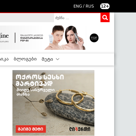
/
ENG
RUS
12+
იკა
ბლოგები
მეტი