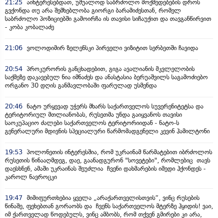
21:25
აინტერესებდათ, უშუალოდ საბრძოლო მოქმედებების დროს
გვქონდა თუ არა შემხებლობა გიორგი ბარამიძესთან, რომელ
საბრძოლო პოზიციებში გამოირჩა ის თავისი სიჩაუქით და თავგანწირვით
- კობა კობალაძე
21:06
ვოლოდიმირ ზელენსკი პირველი ვიზიტით სერბეთში ჩავიდა
20:54
პროკურორის განცხადებით, გიგა ავალიანის მკვლელობის
საქმეზე დაკავებულ ნია იმნაძეს და ანასტასია ბერუაშვილს საგამოძიებო
ორგანო 30 დღის განმავლობაში ფარულად უსმენდა
20:46
ნატო ურყევად უჭერს მხარს საქართველოს სუვერენიტეტსა და
ტერიტორიულ მთლიანობას, რუსეთმა უნდა გაიყვანოს თავისი
საოკუპაციო ძალები საქართველოს ტერიტორიიდან - ნატო-ს
გენერალური მდივნის სპეციალური წარმომადგენელი კევინ ჰამილტონი
19:53
პოლონეთის ინტერესშია, რომ უკრაინამ წარმატებით იბრძოლოს
რუსეთის წინააღმდეგ, დაე, გაანადგურონ "სოვეტები", რომლებიც თავს
დაესხნენ, ამაში უკრაინას შეუძლია ჩვენი დახმარების იმედი ჰქონდეს -
კაროლ ნავროცკი
19:47
მიმიფურთხებია ყველა „არაქართველისთვის“, ვინც რუსების
წინაშე, ფეხებთან გორაობს და ჩვენს საქართველოს მტერზე ჰყიდის! ვაი,
იმ ქართველად წოდებულს, ვინც ამბობს, რომ თქვენ გმირები კი არა,