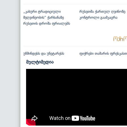
„კახური ტრადიციული
რუსეთმა ქართულ ღვინოზე
მეღვინეობის“ ქარხანაზე
კონტროლი გაამკაცრა
რუსეთის დროშა ფრიალებს
უწმინდესს და უნეტარესს
ფიქრები თამარის ფრესკასთ
მულტიმედია