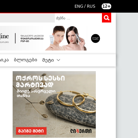
/
ENG
RUS
12+
იკა
ბლოგები
მეტი