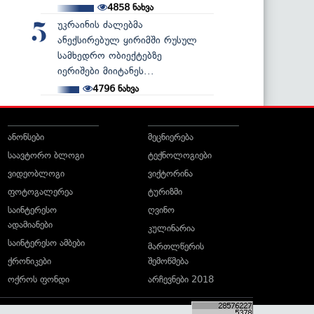
4858
ნახვა
უკრაინის ძალებმა
5
ანექსირებულ ყირიმში რუსულ
სამხედრო ობიექტებზე
იერიშები მიიტანეს...
4796
ნახვა
ანონსები
მეცნიერება
საავტორო ბლოგი
ტექნოლოგიები
ვიდეობლოგი
ვიქტორინა
ფოტოგალერეა
ტურიზმი
საინტერესო
ღვინო
ადამიანები
კულინარია
საინტერესო ამბები
მართლწერის
ქრონიკები
შემოწმება
ოქროს ფონდი
არჩევნები 2018