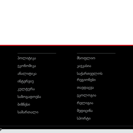
პოლიტიკა
მსოფლიო
ეკონომიკა
კავკასია
ანალიტიკა
საქართველოს
რეგიონები
ინტერვიუ
თავდაცვა
კულტურა
ეკოლოგია
საზოგადოება
რელიგია
ბიზნესი
მედიცინა
სამართალი
სპორტი