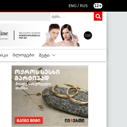
/
ENG
RUS
12+
იკა
ბლოგები
მეტი