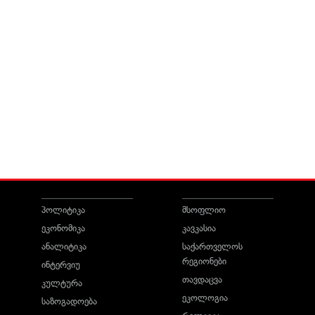
პოლიტიკა
მსოფლიო
ეკონომიკა
კავკასია
ანალიტიკა
საქართველოს
რეგიონები
ინტერვიუ
თავდაცვა
კულტურა
ეკოლოგია
საზოგადოება