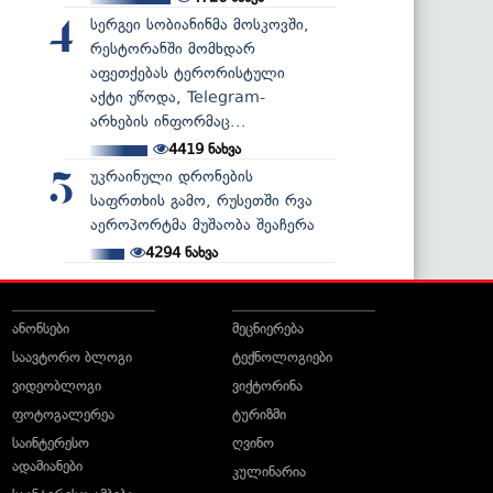
სერგეი სობიანინმა მოსკოვში,
4
რესტორანში მომხდარ
აფეთქებას ტერორისტული
აქტი უწოდა, Telegram-
არხების ინფორმაც...
4419
ნახვა
უკრაინული დრონების
5
საფრთხის გამო, რუსეთში რვა
აეროპორტმა მუშაობა შეაჩერა
4294
ნახვა
ანონსები
მეცნიერება
საავტორო ბლოგი
ტექნოლოგიები
ვიდეობლოგი
ვიქტორინა
ფოტოგალერეა
ტურიზმი
საინტერესო
ღვინო
ადამიანები
კულინარია