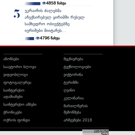
4858
ნახვა
უკრაინის ძალებმა
5
ანექსირებულ ყირიმში რუსულ
სამხედრო ობიექტებზე
იერიშები მიიტანეს...
4796
ნახვა
ანონსები
მეცნიერება
საავტორო ბლოგი
ტექნოლოგიები
ვიდეობლოგი
ვიქტორინა
ფოტოგალერეა
ტურიზმი
საინტერესო
ღვინო
ადამიანები
კულინარია
საინტერესო ამბები
მართლწერის
ქრონიკები
შემოწმება
ოქროს ფონდი
არჩევნები 2018