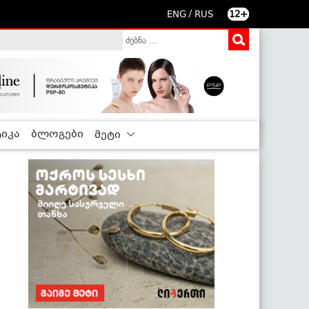
/
ENG
RUS
12+
იკა
ბლოგები
მეტი