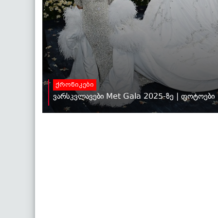
ქრონიკები
ვარსკვლავები Met Gala 2025-ზე | ფოტოები