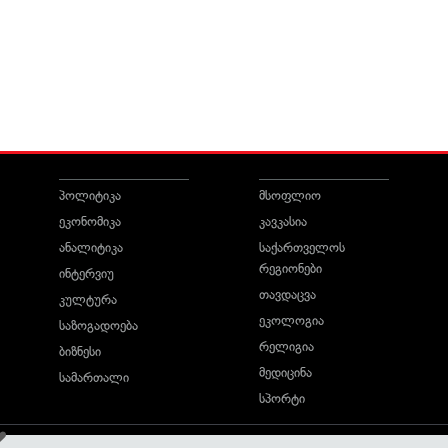
პოლიტიკა
მსოფლიო
ეკონომიკა
კავკასია
ანალიტიკა
საქართველოს
რეგიონები
ინტერვიუ
თავდაცვა
კულტურა
ეკოლოგია
საზოგადოება
რელიგია
ბიზნესი
მედიცინა
სამართალი
სპორტი