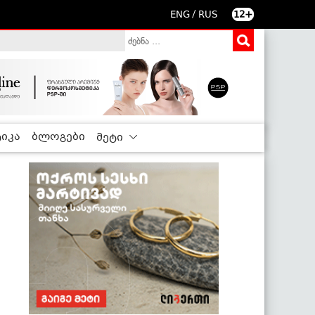
/
ENG
RUS
12+
იკა
ბლოგები
მეტი