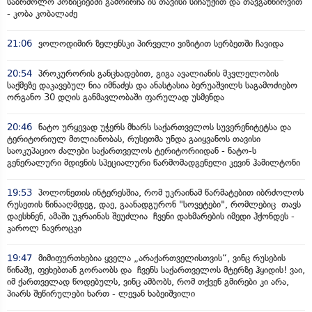
საბრძოლო პოზიციებში გამოირჩა ის თავისი სიჩაუქით და თავგანწირვით
- კობა კობალაძე
21:06
ვოლოდიმირ ზელენსკი პირველი ვიზიტით სერბეთში ჩავიდა
20:54
პროკურორის განცხადებით, გიგა ავალიანის მკვლელობის
საქმეზე დაკავებულ ნია იმნაძეს და ანასტასია ბერუაშვილს საგამოძიებო
ორგანო 30 დღის განმავლობაში ფარულად უსმენდა
20:46
ნატო ურყევად უჭერს მხარს საქართველოს სუვერენიტეტსა და
ტერიტორიულ მთლიანობას, რუსეთმა უნდა გაიყვანოს თავისი
საოკუპაციო ძალები საქართველოს ტერიტორიიდან - ნატო-ს
გენერალური მდივნის სპეციალური წარმომადგენელი კევინ ჰამილტონი
19:53
პოლონეთის ინტერესშია, რომ უკრაინამ წარმატებით იბრძოლოს
რუსეთის წინააღმდეგ, დაე, გაანადგურონ "სოვეტები", რომლებიც თავს
დაესხნენ, ამაში უკრაინას შეუძლია ჩვენი დახმარების იმედი ჰქონდეს -
კაროლ ნავროცკი
19:47
მიმიფურთხებია ყველა „არაქართველისთვის“, ვინც რუსების
წინაშე, ფეხებთან გორაობს და ჩვენს საქართველოს მტერზე ჰყიდის! ვაი,
იმ ქართველად წოდებულს, ვინც ამბობს, რომ თქვენ გმირები კი არა,
პიარს შეწირულები ხართ - ლევან ხაბეიშვილი