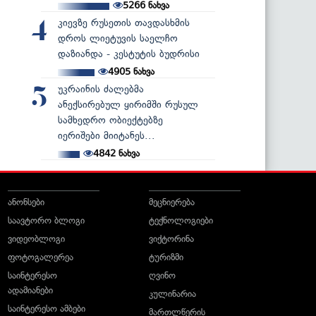
5266
ნახვა
კიევზე რუსეთის თავდასხმის
4
დროს ლიეტუვის საელჩო
დაზიანდა - კესტუტის ბუდრისი
4905
ნახვა
უკრაინის ძალებმა
5
ანექსირებულ ყირიმში რუსულ
სამხედრო ობიექტებზე
იერიშები მიიტანეს...
4842
ნახვა
ანონსები
მეცნიერება
საავტორო ბლოგი
ტექნოლოგიები
ვიდეობლოგი
ვიქტორინა
ფოტოგალერეა
ტურიზმი
საინტერესო
ღვინო
ადამიანები
კულინარია
საინტერესო ამბები
მართლწერის