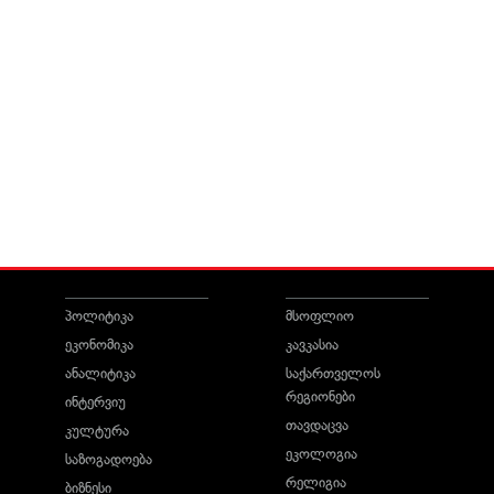
პოლიტიკა
მსოფლიო
ეკონომიკა
კავკასია
ანალიტიკა
საქართველოს
რეგიონები
ინტერვიუ
თავდაცვა
კულტურა
ეკოლოგია
საზოგადოება
რელიგია
ბიზნესი