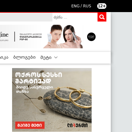
/
ENG
RUS
12+
იკა
ბლოგები
მეტი