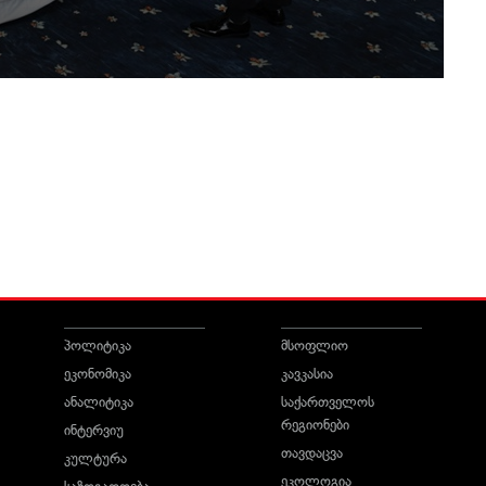
პოლიტიკა
მსოფლიო
ეკონომიკა
კავკასია
ანალიტიკა
საქართველოს
რეგიონები
ინტერვიუ
თავდაცვა
კულტურა
ეკოლოგია