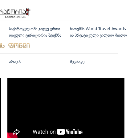
საქართველოში კიდევ ერთი
ბათუმმა World Travel Awards-
დაცული ტერიტორია შეიქმნა
ის პრესტიჟული ჯილდო მიიღო
არავინ
შეგინდე