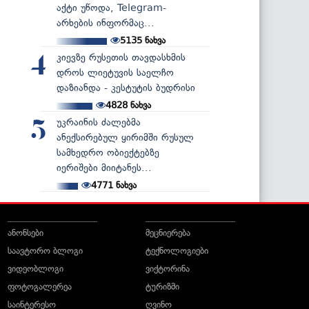
აქტი უწოდა, Telegram-
არხების ინფორმაც...
5135
ნახვა
კიევზე რუსეთის თავდასხმის
4
დროს ლიეტუვის საელჩო
დაზიანდა - კესტუტის ბუდრისი
4828
ნახვა
უკრაინის ძალებმა
5
ანექსირებულ ყირიმში რუსულ
სამხედრო ობიექტებზე
იერიშები მიიტანეს...
4771
ნახვა
ანონსები
მეცნიერება
საავტორო ბლოგი
ტექნოლოგიები
ვიდეობლოგი
ვიქტორინა
ფოტოგალერეა
ტურიზმი
საინტერესო
ღვინო