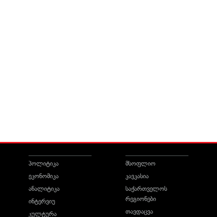
პოლიტიკა
მსოფლიო
ეკონომიკა
კავკასია
ანალიტიკა
საქართველოს
რეგიონები
ინტერვიუ
თავდაცვა
კულტურა