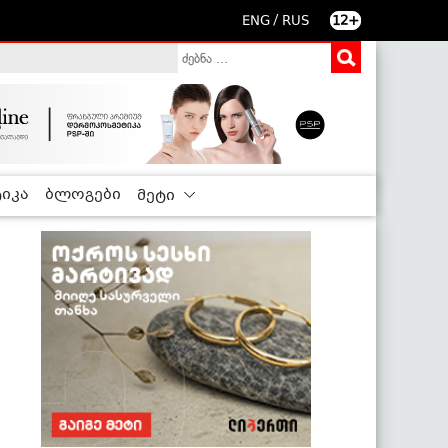
/
ENG
RUS
12+
იკა
ბლოგები
მეტი