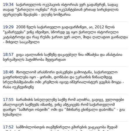
19:34
საქართველოს ოკუპაციის ისტორიას ვერ გადაწერენ, სადაც
თავად "ქართული ოცნება" რუს ოკუპანტებთან ერთად სირცხვილის
ფურცლებს შეავსებს - ელენე ხოშტარია
19:29
2008 წელს საქართველო გადავარჩინეთ, აი, 2012 წლის
"გამარჯვება" ვინც იზეიმეთ, სწორედ ეგ იყო ქართული ისტორიული
კატასტროფა და რაც რუსმა ჯარით ვერ აიღო, შიდა ღალატით გაინაღდა
- მიხეილ სააკაშვილი
18:57
გიგა ავალიანის საქმეზე დაკავებულ ნია იმნაძესა და ანასტასია
ბერუაშვილს პატიმრობა შეეფარდათ
18:46
მსოფლიომ არასწორი დასკვნები გამოიტანა, საქართველო
გაფრთხილება იყო - ყირიმი, დონბასი და უკრაინის წინააღმდეგ
სრულმასშტაბიანი ომი კრემლის იგივე იმპერიალისტურ გეგმას მოყვა -
რასა იუკნევიჩიენე
17:55
ბარამიძის სისულელეზე საქმე რომ აღიძრა, გავიგე, ველოდები
ანალოგიურ საქმეებს იმათზე, ვინც ამტკიცებს რომ საქართველომ
დაიწყო “სამხრეთ ოსეთში” ომი და “მძინარე ცხინვალი დაბომბა” - გია
ხუხაშვილი
17:52
სამშობლოსთვის თავშეწირული გმირების ვაჟკაცობა მუდამ