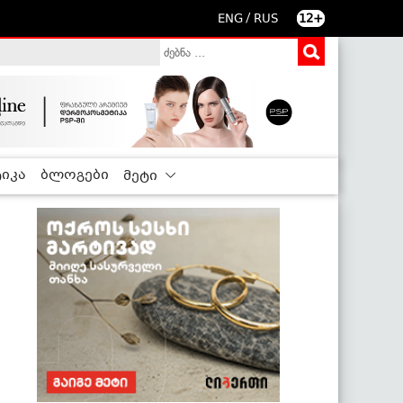
/
ENG
RUS
12+
იკა
ბლოგები
მეტი