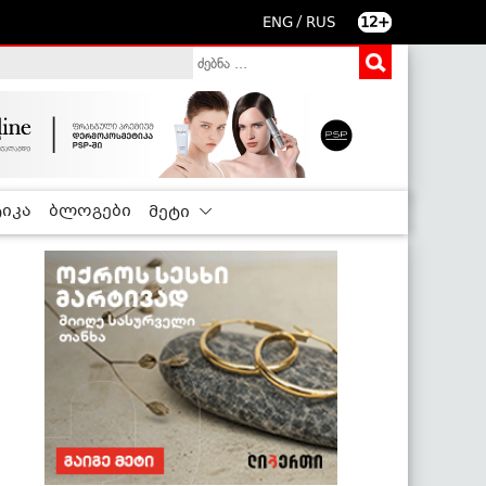
/
ENG
RUS
12+
იკა
ბლოგები
მეტი