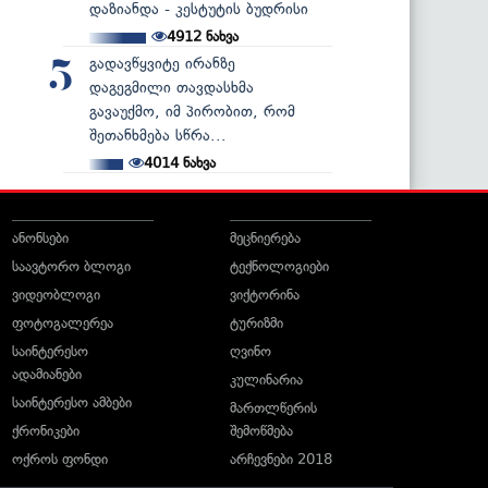
დაზიანდა - კესტუტის ბუდრისი
4912
ნახვა
გადავწყვიტე ირანზე
5
დაგეგმილი თავდასხმა
გავაუქმო, იმ პირობით, რომ
შეთანხმება სწრა...
4014
ნახვა
ანონსები
მეცნიერება
საავტორო ბლოგი
ტექნოლოგიები
ვიდეობლოგი
ვიქტორინა
ფოტოგალერეა
ტურიზმი
საინტერესო
ღვინო
ადამიანები
კულინარია
საინტერესო ამბები
მართლწერის
ქრონიკები
შემოწმება
ოქროს ფონდი
არჩევნები 2018