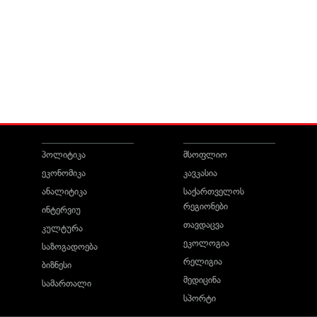
პოლიტიკა
მსოფლიო
ეკონომიკა
კავკასია
ანალიტიკა
საქართველოს
რეგიონები
ინტერვიუ
თავდაცვა
კულტურა
ეკოლოგია
საზოგადოება
რელიგია
ბიზნესი
მედიცინა
სამართალი
სპორტი