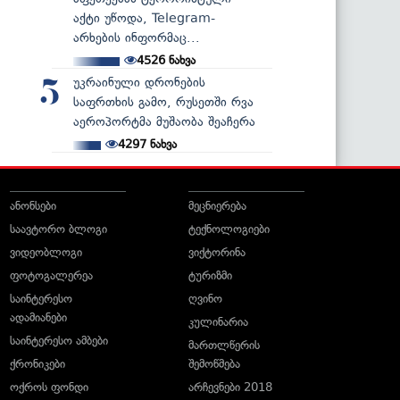
აქტი უწოდა, Telegram-
არხების ინფორმაც...
4526
ნახვა
უკრაინული დრონების
5
საფრთხის გამო, რუსეთში რვა
აეროპორტმა მუშაობა შეაჩერა
4297
ნახვა
ანონსები
მეცნიერება
საავტორო ბლოგი
ტექნოლოგიები
ვიდეობლოგი
ვიქტორინა
ფოტოგალერეა
ტურიზმი
საინტერესო
ღვინო
ადამიანები
კულინარია
საინტერესო ამბები
მართლწერის
ქრონიკები
შემოწმება
ოქროს ფონდი
არჩევნები 2018