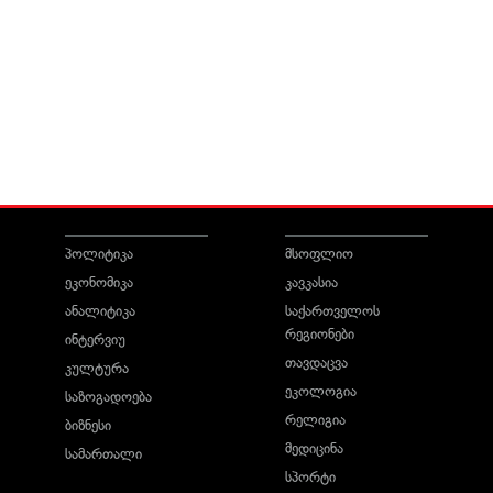
პოლიტიკა
მსოფლიო
ეკონომიკა
კავკასია
ანალიტიკა
საქართველოს
რეგიონები
ინტერვიუ
თავდაცვა
კულტურა
ეკოლოგია
საზოგადოება
რელიგია
ბიზნესი
მედიცინა
სამართალი
სპორტი