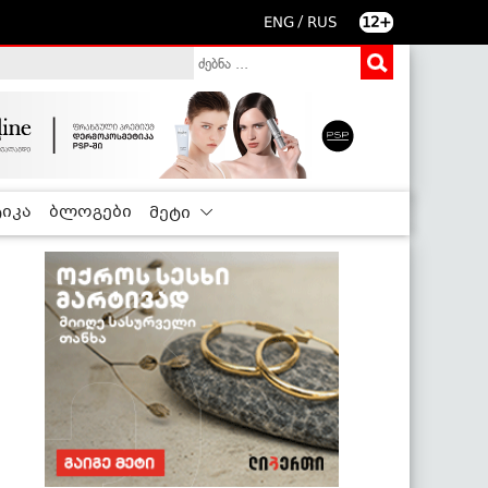
/
ENG
RUS
12+
იკა
ბლოგები
მეტი