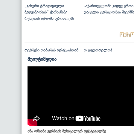
„კახური ტრადიციული
საქართველოში კიდევ ერთი
მეღვინეობის“ ქარხანაზე
დაცული ტერიტორია შეიქმნ
რუსეთის დროშა ფრიალებს
ფიქრები თამარის ფრესკასთან
ო დედოფალო!
მულტიმედია
ანა ონიანი ვერბიეს მუსიკალურ ფესტივალზე