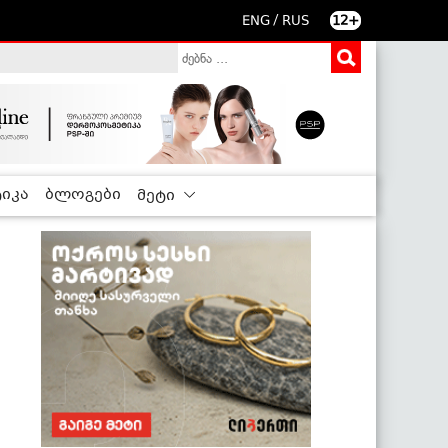
/
ENG
RUS
12+
იკა
ბლოგები
მეტი