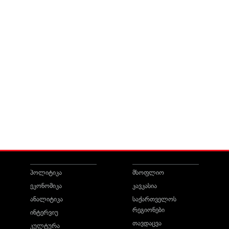
პოლიტიკა
მსოფლიო
ეკონომიკა
კავკასია
ანალიტიკა
საქართველოს
რეგიონები
ინტერვიუ
თავდაცვა
კულტურა