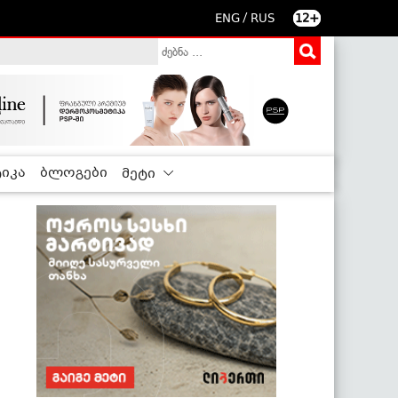
/
ENG
RUS
12+
იკა
ბლოგები
მეტი