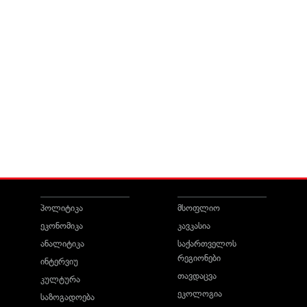
პოლიტიკა
მსოფლიო
ეკონომიკა
კავკასია
ანალიტიკა
საქართველოს
რეგიონები
ინტერვიუ
თავდაცვა
კულტურა
ეკოლოგია
საზოგადოება