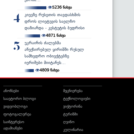
5236
ნახვა
კიევზე რუსეთის თავდასხმის
4
დროს ლიეტუვის საელჩო
დაზიანდა - კესტუტის ბუდრისი
4871
ნახვა
უკრაინის ძალებმა
5
ანექსირებულ ყირიმში რუსულ
სამხედრო ობიექტებზე
იერიშები მიიტანეს...
4809
ნახვა
ანონსები
მეცნიერება
საავტორო ბლოგი
ტექნოლოგიები
ვიდეობლოგი
ვიქტორინა
ფოტოგალერეა
ტურიზმი
საინტერესო
ღვინო
ადამიანები
კულინარია