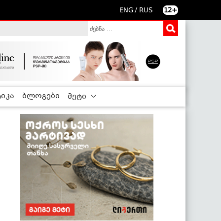
/
ENG
RUS
12+
იკა
ბლოგები
მეტი