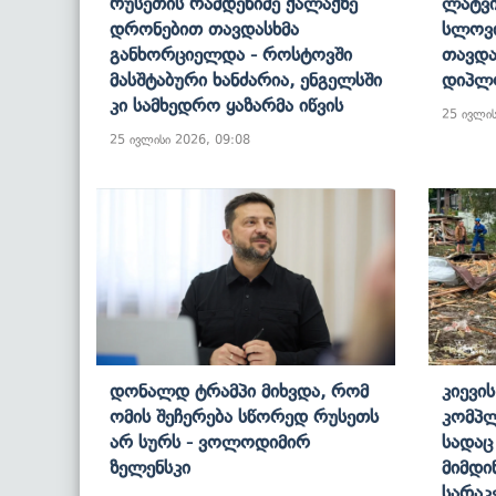
Რუსეთის Რამდენიმე Ქალაქზე
Ლატვი
Დრონებით Თავდასხმა
Სლოვი
Განხორციელდა - Როსტოვში
Თავდა
Მასშტაბური Ხანძარია, Ენგელსში
Დიპლო
Კი Სამხედრო Ყაზარმა Იწვის
25 ივლის
25 ივლისი 2026, 09:08
Დონალდ Ტრამპი Მიხვდა, Რომ
Კიევი
Ომის Შეჩერება Სწორედ Რუსეთს
Კომპლ
Არ Სურს - Ვოლოდიმირ
Სადაც
Ზელენსკი
Მიმდი
Სარაკ