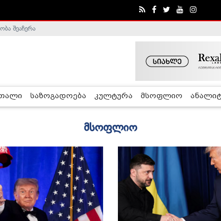
ობა შეაჩერა
ა - ჰელსინკის კომისია
რთალი
საზოგადოება
კულტურა
მსოფლიო
ანალიტ
მსოფლიო