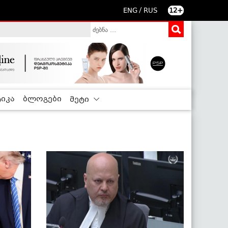
/
ENG
RUS
12+
იკა
ბლოგები
მეტი