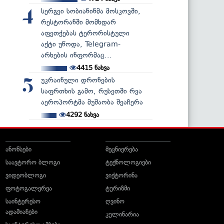
სერგეი სობიანინმა მოსკოვში,
4
რესტორანში მომხდარ
აფეთქებას ტერორისტული
აქტი უწოდა, Telegram-
არხების ინფორმაც...
4415
ნახვა
უკრაინული დრონების
5
საფრთხის გამო, რუსეთში რვა
აეროპორტმა მუშაობა შეაჩერა
4292
ნახვა
ანონსები
მეცნიერება
საავტორო ბლოგი
ტექნოლოგიები
ვიდეობლოგი
ვიქტორინა
ფოტოგალერეა
ტურიზმი
საინტერესო
ღვინო
ადამიანები
კულინარია