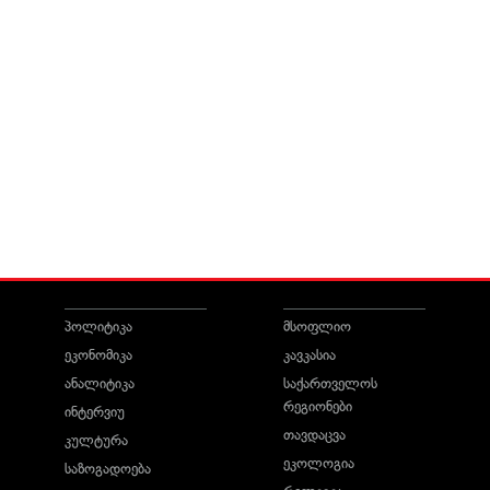
პოლიტიკა
მსოფლიო
ეკონომიკა
კავკასია
ანალიტიკა
საქართველოს
რეგიონები
ინტერვიუ
თავდაცვა
კულტურა
ეკოლოგია
საზოგადოება