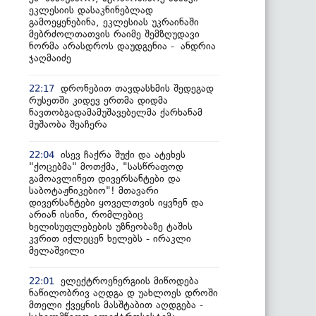
ეკლესიის დასაკნინებლად
გამოეყენებინა, ეკლესიას უკრაინაში
მებრძოლთათვის რაიმე შემზღუდავი
ნორმა არასდროს დაუდგენია - ანდრია
ჯაღმაიძე
დრონებით თავდასხმის შედეგად
22:17
რუსეთში კიდევ ერთმა დიდმა
ნავთობგადამამუშავებელმა ქარხანამ
მუშაობა შეაჩერა
ისევ ჩაქრა შუქი და ატეხეს
22:04
"ქოცებმა" მოთქმა, "სასწრაფოდ
გამოავლინეთ დივერსანტები და
საბოტაჟნიკებიო"! მთავარი
დივერსანტები ყოველთვის იყვნენ და
არიან ისინი, რომლებიც
ხელისუფლებების უზნეობაზე ტაშის
კვრით იქლეცენ ხელებს - ირაკლი
მელაშვილი
ელექტროენერგიის მიწოდება
22:01
ნაწილობრივ აღდგა დ უახლოეს დროში
მთელი ქვეყნის მასშტაბით აღდგება -