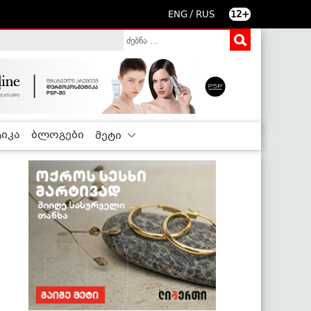
/
ENG
RUS
12+
იკა
ბლოგები
მეტი