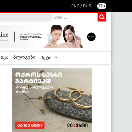
/
ENG
RUS
12+
იკა
ბლოგები
მეტი