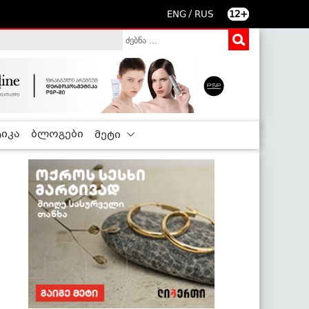
/
ENG
RUS
12+
იკა
ბლოგები
მეტი