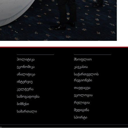
პოლიტიკა
მსოფლიო
ეკონომიკა
კავკასია
ანალიტიკა
საქართველოს
რეგიონები
ინტერვიუ
თავდაცვა
კულტურა
ეკოლოგია
საზოგადოება
რელიგია
ბიზნესი
მედიცინა
სამართალი
სპორტი