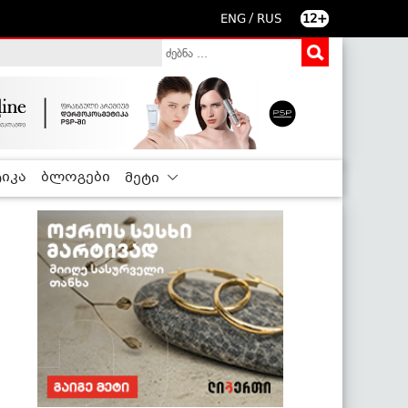
/
ENG
RUS
12+
იკა
ბლოგები
მეტი