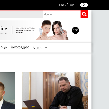
/
ENG
RUS
12+
იკა
ბლოგები
მეტი