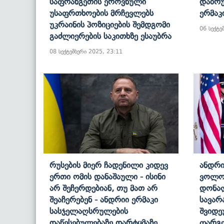
Საფრანგეთის Ეროვნული
Დაბრუ
Უსაფრთხოების Მრჩევლებს
Ერმაკ
Უკრაინის Პოზიციების Შემდგომი
06 სექტე
Გაძლიერების Საკითხზე Ესაუბრა
08 სექტემბერი 2025, 23:11
Რუსების Მიერ Ჩადენილი Კიდევ
Ანდრი
Ერთი Ომის Დანაშაული - Ისინი
Ვოლო
Არ Შეჩერდებიან, Თუ Მათ Არ
Დონალ
Შეაჩერებენ - Ანდრიი Ერმაკი
Სავარ
Სასჯელაღსრულების
Შვიდე
Დაწესებულებაზე Დარტყმაზე
Ფარგლ