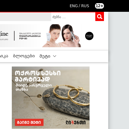
/
ENG
RUS
12+
იკა
ბლოგები
მეტი