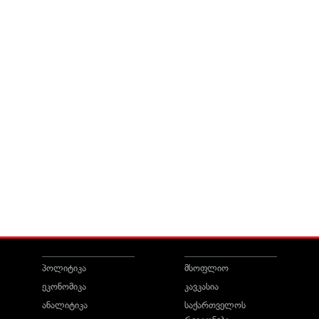
პოლიტიკა
მსოფლიო
ეკონომიკა
კავკასია
ანალიტიკა
საქართველოს