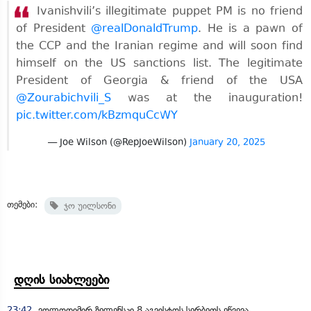
Ivanishvili’s illegitimate puppet PM is no friend
of President
@realDonaldTrump
. He is a pawn of
the CCP and the Iranian regime and will soon find
himself on the US sanctions list. The legitimate
President of Georgia & friend of the USA
@Zourabichvili_S
was at the inauguration!
pic.twitter.com/kBzmquCcWY
— Joe Wilson (@RepJoeWilson)
January 20, 2025
თემები:
ჯო უილსონი
დღის სიახლეები
23:42
ვოლოდიმირ ზელენსკი 8 აგვისტოს სერბეთს ეწვევა