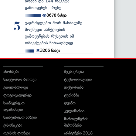
ბომბი და 144 რაკეტა
გამოიყენეს, რუსე...
3678
ნახვა
ვაგრძელებთ შორ მანძილზე
5
მოქმედი სანქციების
გამოყენებას რუსეთის იმ
ობიექტების წინააღმდეგ...
3206
ნახვა
ანონსები
მეცნიერება
საავტორო ბლოგი
ტექნოლოგიები
ვიდეობლოგი
ვიქტორინა
ფოტოგალერეა
ტურიზმი
საინტერესო
ღვინო
ადამიანები
კულინარია
საინტერესო ამბები
მართლწერის
ქრონიკები
შემოწმება
ოქროს ფონდი
არჩევნები 2018