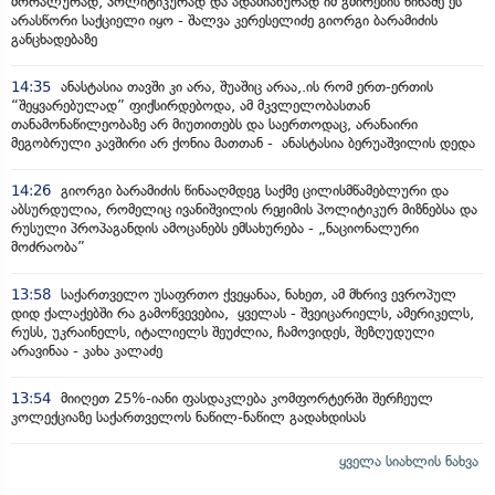
მორალურად, პოლიტიკურად და ადამიანურად იმ გმირების წინაშე ეს
არასწორი საქციელი იყო - შალვა კერესელიძე გიორგი ბარამიძის
განცხადებაზე
14:35
ანასტასია თავში კი არა, შუაშიც არაა,.ის რომ ერთ-ერთის
“შეყვარებულად” ფიქსირდებოდა, ამ მკვლელობასთან
თანამონაწილეობაზე არ მიუთითებს და საერთოდაც, არანაირი
მეგობრული კავშირი არ ქონია მათთან - ანასტასია ბერუაშვილის დედა
14:26
გიორგი ბარამიძის წინააღმდეგ საქმე ცილისმწამებლური და
აბსურდულია, რომელიც ივანიშვილის რეჟიმის პოლიტიკურ მიზნებსა და
რუსული პროპაგანდის ამოცანებს ემსახურება - „ნაციონალური
მოძრაობა”
13:58
საქართველო უსაფრთო ქვეყანაა, ნახეთ, ამ მხრივ ევროპულ
დიდ ქალაქებში რა გამოწვევებია, ყველას - შვეიცარიელს, ამერიკელს,
რუსს, უკრაინელს, იტალიელს შეუძლია, ჩამოვიდეს, შეზღუდული
არავინაა - კახა კალაძე
13:54
მიიღეთ 25%-იანი ფასდაკლება კომფორტერში შერჩეულ
კოლექციაზე საქართველოს ნაწილ-ნაწილ გადახდისას
ყველა სიახლის ნახვა