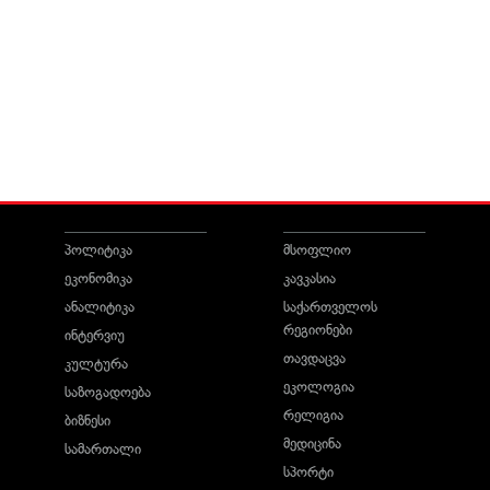
პოლიტიკა
მსოფლიო
ეკონომიკა
კავკასია
ანალიტიკა
საქართველოს
რეგიონები
ინტერვიუ
თავდაცვა
კულტურა
ეკოლოგია
საზოგადოება
რელიგია
ბიზნესი
მედიცინა
სამართალი
სპორტი