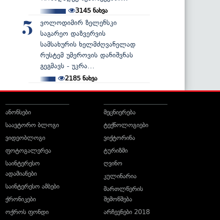
3145
ნახვა
ვოლოდიმირ ზელენსკი
5
საგარეო დაზვერვის
სამსახურის ხელმძღვანელად
რუსტემ უმეროვის დანიშვნას
გეგმავს - უკრა...
2185
ნახვა
ანონსები
მეცნიერება
საავტორო ბლოგი
ტექნოლოგიები
ვიდეობლოგი
ვიქტორინა
ფოტოგალერეა
ტურიზმი
საინტერესო
ღვინო
ადამიანები
კულინარია
საინტერესო ამბები
მართლწერის
ქრონიკები
შემოწმება
ოქროს ფონდი
არჩევნები 2018