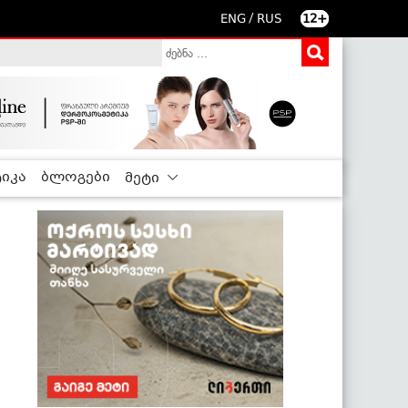
/
ENG
RUS
12+
იკა
ბლოგები
მეტი