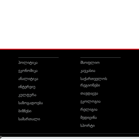
პოლიტიკა
მსოფლიო
ეკონომიკა
კავკასია
ანალიტიკა
საქართველოს
რეგიონები
ინტერვიუ
თავდაცვა
კულტურა
ეკოლოგია
საზოგადოება
რელიგია
ბიზნესი
მედიცინა
სამართალი
სპორტი