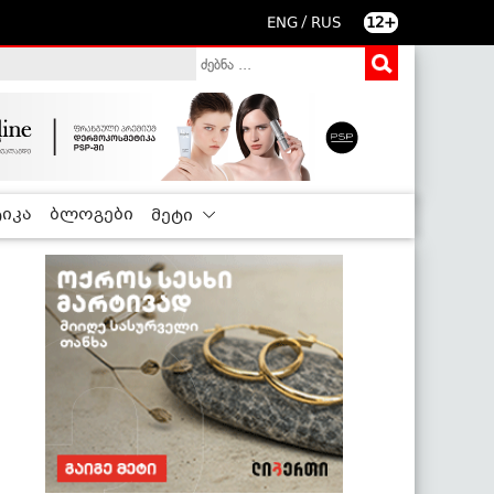
/
ENG
RUS
12+
იკა
ბლოგები
მეტი