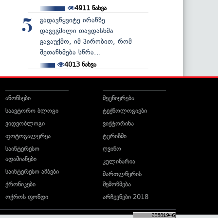
4911
ნახვა
გადავწყვიტე ირანზე
5
დაგეგმილი თავდასხმა
გავაუქმო, იმ პირობით, რომ
შეთანხმება სწრა...
4013
ნახვა
ანონსები
მეცნიერება
საავტორო ბლოგი
ტექნოლოგიები
ვიდეობლოგი
ვიქტორინა
ფოტოგალერეა
ტურიზმი
საინტერესო
ღვინო
ადამიანები
კულინარია
საინტერესო ამბები
მართლწერის
ქრონიკები
შემოწმება
ოქროს ფონდი
არჩევნები 2018