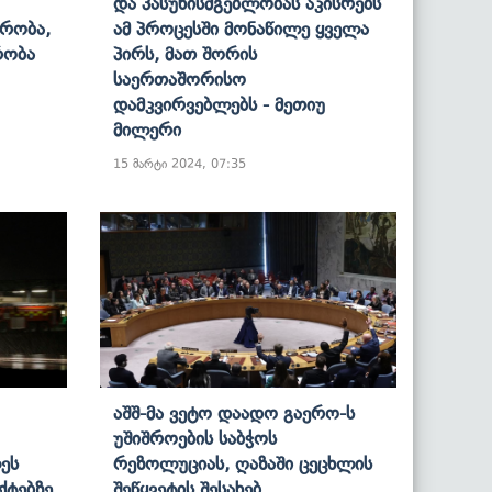
Და Პასუხისმგებლობას Აკისრებს
ურობა,
Ამ Პროცესში Მონაწილე Ყველა
რობა
Პირს, Მათ Შორის
Საერთაშორისო
Დამკვირვებლებს - Მეთიუ
Მილერი
15 მარტი 2024, 07:35
Აშშ-Მა Ვეტო Დაადო Გაერო-Ს
Უშიშროების Საბჭოს
ეს
Რეზოლუციას, Ღაზაში Ცეცხლის
ქტებზე
Შეწყვეტის Შესახებ