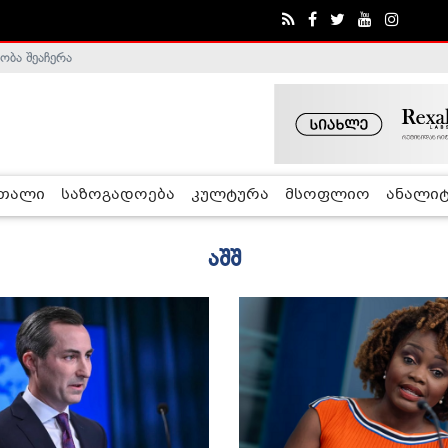
ობა შეაჩერა
ა - ჰელსინკის კომისია
რთალი
საზოგადოება
კულტურა
მსოფლიო
ანალიტ
აშშ