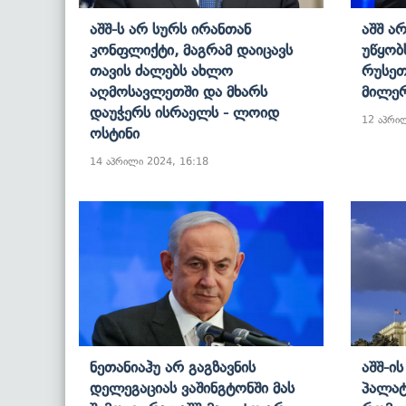
Აშშ-Ს Არ Სურს Ირანთან
Აშშ Ა
Კონფლიქტი, Მაგრამ Დაიცავს
Უწყობ
Თავის Ძალებს Ახლო
Რუსეთ
Აღმოსავლეთში Და Მხარს
Მილე
Დაუჭერს Ისრაელს - Ლოიდ
12 აპრი
Ოსტინი
14 აპრილი 2024, 16:18
Ნეთანიაჰუ Არ Გაგზავნის
Აშშ-Ი
Დელეგაციას Ვაშინგტონში Მას
Პალატ