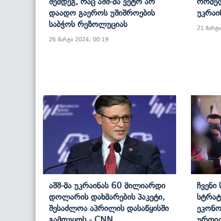
Შემდეგ, Რაც Აშშ-Მა Ვეტო Არ
Რომელ
Დაადო Გაეროს Უშიშროების
Უკრაი
Საბჭოს Რეზოლუციას
21 მარტი
26 მარტი 2024, 00:19
Აშშ-Მა Უკრაინას 60 Მილიარდი
Ჩვენი
Დოლარის Დახმარების Პაკეტი,
Სტრატ
Შესაძლოა Აპრილის Დასაწყისში
Ეკონო
Გამოუყოს - CNN
Ურთიე