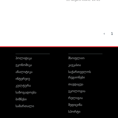
‹
1
პოლიტიკა
მსოფლიო
ეკონომიკა
კავკასია
ანალიტიკა
საქართველოს
რეგიონები
ინტერვიუ
თავდაცვა
კულტურა
ეკოლოგია
საზოგადოება
რელიგია
ბიზნესი
მედიცინა
სამართალი
სპორტი