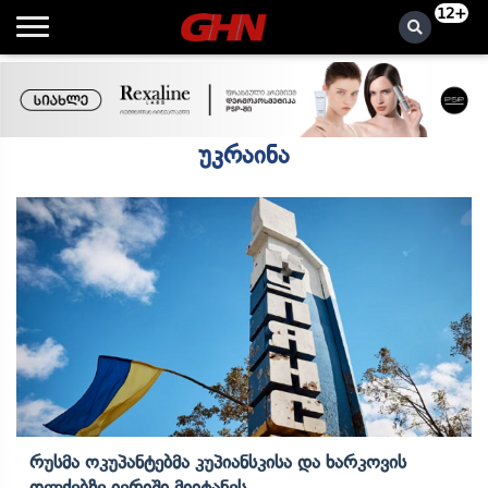
12+
უკრაინა
Რუსმა Ოკუპანტებმა Კუპიანსკისა Და Ხარკოვის
Ოლქებზე Იერიში Მიიტანეს