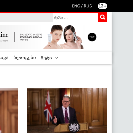
/
ENG
RUS
12+
იკა
ბლოგები
მეტი