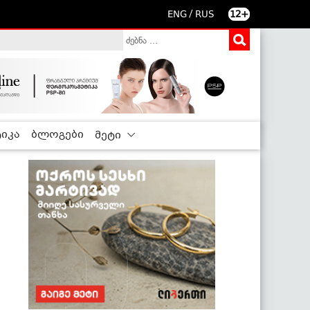
/
ENG
RUS
12+
იკა
ბლოგები
მეტი