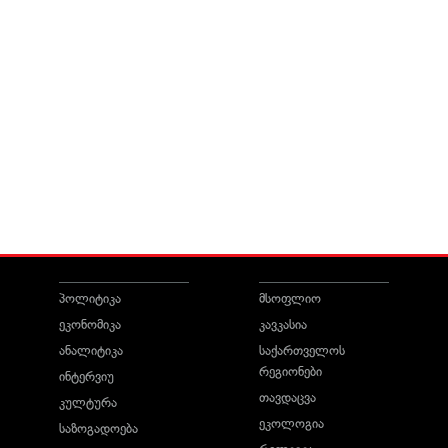
პოლიტიკა
მსოფლიო
ეკონომიკა
კავკასია
ანალიტიკა
საქართველოს
რეგიონები
ინტერვიუ
თავდაცვა
კულტურა
ეკოლოგია
საზოგადოება