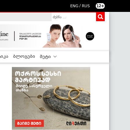
/
ENG
RUS
12+
იკა
ბლოგები
მეტი