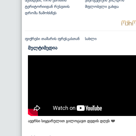
აცხადებს, რომ ქარხნის
ენერგეტიკის ჯილდოს
ტერიტორიიდან რუსეთის
მფლობელი გახდა
დროშა ჩამოხსნეს
ფიქრები თამარის ფრესკასთან
სახლი
მულტიმედია
ავერსი სიყვარულით გილოცავთ დედის დღეს ❤️