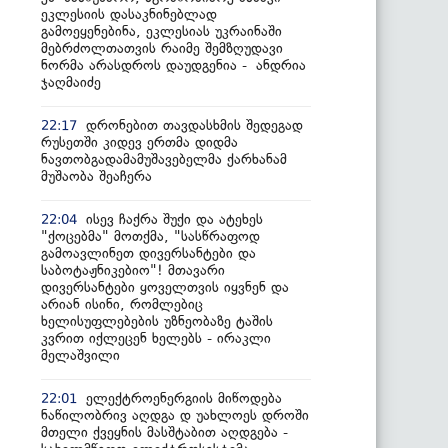
ეკლესიის დასაკნინებლად
გამოეყენებინა, ეკლესიას უკრაინაში
მებრძოლთათვის რაიმე შემზღუდავი
ნორმა არასდროს დაუდგენია - ანდრია
ჯაღმაიძე
დრონებით თავდასხმის შედეგად
22:17
რუსეთში კიდევ ერთმა დიდმა
ნავთობგადამამუშავებელმა ქარხანამ
მუშაობა შეაჩერა
ისევ ჩაქრა შუქი და ატეხეს
22:04
"ქოცებმა" მოთქმა, "სასწრაფოდ
გამოავლინეთ დივერსანტები და
საბოტაჟნიკებიო"! მთავარი
დივერსანტები ყოველთვის იყვნენ და
არიან ისინი, რომლებიც
ხელისუფლებების უზნეობაზე ტაშის
კვრით იქლეცენ ხელებს - ირაკლი
მელაშვილი
ელექტროენერგიის მიწოდება
22:01
ნაწილობრივ აღდგა დ უახლოეს დროში
მთელი ქვეყნის მასშტაბით აღდგება -