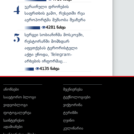
უკრაინული დრონების
4
საფრთხის გამო, რუსეთში რვა
აეროპორტმა მუშაობა შეაჩერა
4281
ნახვა
სერგეი სობიანინმა მოსკოვში,
5
რესტორანში მომხდარ
აფეთქებას ტერორისტული
აქტი უწოდა, Telegram-
არხების ინფორმაც...
4135
ნახვა
ანონსები
მეცნიერება
საავტორო ბლოგი
ტექნოლოგიები
ვიდეობლოგი
ვიქტორინა
ფოტოგალერეა
ტურიზმი
საინტერესო
ღვინო
ადამიანები
კულინარია