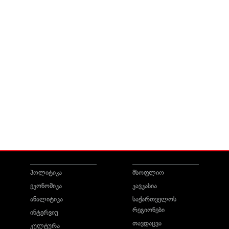
პოლიტიკა
მსოფლიო
ეკონომიკა
კავკასია
ანალიტიკა
საქართველოს
რეგიონები
ინტერვიუ
თავდაცვა
კულტურა