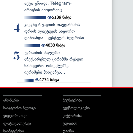
აქტი უწოდა, Telegram-
არხების ინფორმაც...
5189
ნახვა
კიევზე რუსეთის თავდასხმის
4
დროს ლიეტუვის საელჩო
დაზიანდა - კესტუტის ბუდრისი
4833
ნახვა
უკრაინის ძალებმა
5
ანექსირებულ ყირიმში რუსულ
სამხედრო ობიექტებზე
იერიშები მიიტანეს...
4774
ნახვა
ანონსები
მეცნიერება
საავტორო ბლოგი
ტექნოლოგიები
ვიდეობლოგი
ვიქტორინა
ფოტოგალერეა
ტურიზმი
საინტერესო
ღვინო