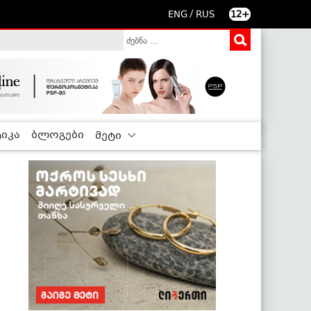
/
ENG
RUS
12+
იკა
ბლოგები
მეტი