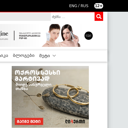
/
ENG
RUS
12+
იკა
ბლოგები
მეტი