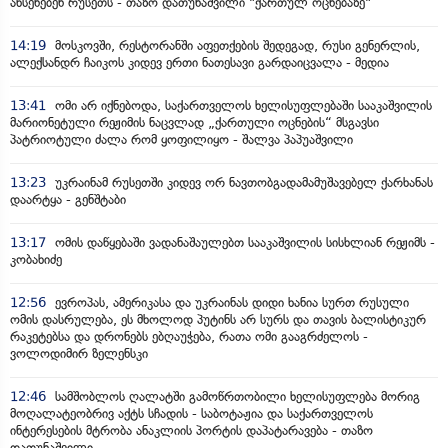
ახსენებენ რუსეთს - თაზო დათუნაშვილი "ქართულ ოცნებაზე"
14:19
მოსკოვში, რესტორანში აფეთქების შედეგად, რუსი გენერლის,
ალექსანდრ ჩაიკოს კიდევ ერთი ნათესავი გარდაიცვალა - მედია
13:41
ომი არ იქნებოდა, საქართველოს ხელისუფლებაში სააკაშვილის
მარიონეტული რეჟიმის ნაცვლად „ქართული ოცნების“ მსგავსი
პატრიოტული ძალა რომ ყოფილიყო - შალვა პაპუაშვილი
13:23
უკრაინამ რუსეთში კიდევ ორ ნავთობგადამამუშავებელ ქარხანას
დაარტყა - გენშტაბი
13:17
ომის დაწყებაში ვადანაშაულებთ სააკაშვილის სისხლიან რეჟიმს -
კობახიძე
12:56
ევროპას, ამერიკასა და უკრაინას დიდი ხანია სურთ რუსული
ომის დასრულება, ეს მხოლოდ პუტინს არ სურს და თავის ბალისტიკურ
რაკეტებსა და დრონებს ებღაუჭება, რათა ომი გააგრძელოს -
ვოლოდიმირ ზელენსკი
12:46
სამშობლოს ღალატში გამოწრთობილი ხელისუფლება მორიგ
მოღალატეობრივ აქტს სჩადის - საბოტაჟია და საქართველოს
ინტერესების მტრობა ანაკლიის პორტის დაპატარავება - თაზო
დათუნაშვილი