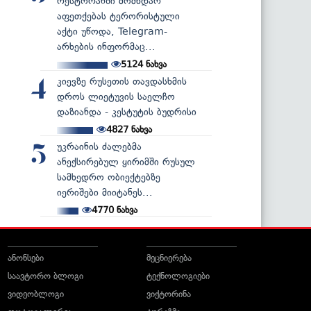
რესტორანში მომხდარ
აფეთქებას ტერორისტული
აქტი უწოდა, Telegram-
არხების ინფორმაც...
5124
ნახვა
კიევზე რუსეთის თავდასხმის
4
დროს ლიეტუვის საელჩო
დაზიანდა - კესტუტის ბუდრისი
4827
ნახვა
უკრაინის ძალებმა
5
ანექსირებულ ყირიმში რუსულ
სამხედრო ობიექტებზე
იერიშები მიიტანეს...
4770
ნახვა
ანონსები
მეცნიერება
საავტორო ბლოგი
ტექნოლოგიები
ვიდეობლოგი
ვიქტორინა