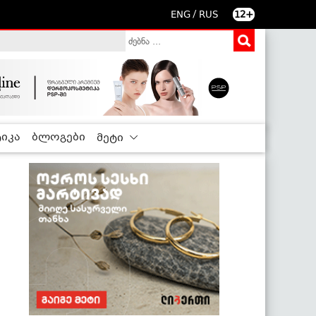
/
ENG
RUS
12+
იკა
ბლოგები
მეტი