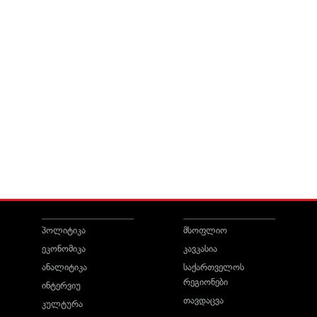
პოლიტიკა
მსოფლიო
ეკონომიკა
კავკასია
ანალიტიკა
საქართველოს
რეგიონები
ინტერვიუ
თავდაცვა
კულტურა