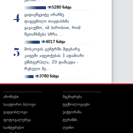
5280
ნახვა
გადავწყვიტე ირანზე
4
დაგეგმილი თავდასხმა
გავაუქმო, იმ პირობით, რომ
შეთანხმება სწრა...
4017
ნახვა
მოსკოვის ცენტრში მდებარე
5
კაფეში აფეთქებას 3 ადამიანი
ემსხვერპლა, 20 დაშავდა -
რუსული მე...
3780
ნახვა
ანონსები
მეცნიერება
საავტორო ბლოგი
ტექნოლოგიები
ვიდეობლოგი
ვიქტორინა
ფოტოგალერეა
ტურიზმი
საინტერესო
ღვინო