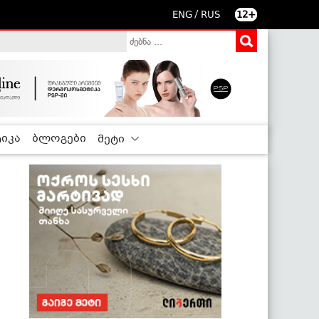
/
ENG
RUS
12+
იკა
ბლოგები
მეტი