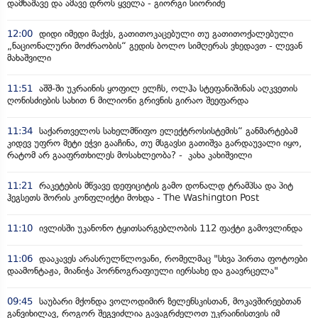
დამნაშავე და ამავე დროს ყველა - გიორგი სიორიძე
12:00
დიდი იმედი მაქვს, გათითოკაცებული თუ გათითოქალებული
„ნაციონალური მოძრაობის“ გედის ბოლო სიმღერას ვხედავთ - ლევან
მახაშვილი
11:51
აშშ-ში უკრაინის ყოფილ ელჩს, ოლჰა სტეფანიშინას აღკვეთის
ღონისძიების სახით 6 მილიონი გრივნის გირაო შეეფარდა
11:34
საქართველოს სახელმწიფო ელექტროსისტემის“ განმარტებამ
კიდევ უფრო მეტი ეჭვი გააჩინა, თუ მსგავსი გათიშვა გარდაუვალი იყო,
რატომ არ გააფრთხილეს მოსახლეობა? - კახა კახიშვილი
11:21
რაკეტების მწვავე დეფიციტის გამო დონალდ ტრამპსა და პიტ
ჰეგსეთს შორის კონფლიქტი მოხდა - The Washington Post
11:10
ივლისში უკანონო ტყითსარგებლობის 112 ფაქტი გამოვლინდა
11:06
დააკავეს არასრულწლოვანი, რომელმაც "სხვა პირთა ფოტოები
დაამონტაჟა, მიანიჭა პორნოგრაფიული იერსახე და გაავრცელა"
09:45
საუბარი მქონდა ვოლოდიმირ ზელენსკისთან, მოკავშირეებთან
განვიხილავ, როგორ შეგვიძლია გავაგრძელოთ უკრაინისთვის იმ